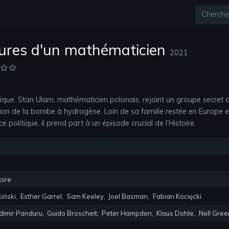
ures d'un mathématicien
2021
ue. Stan Ulam, mathématicien polonais, rejoint un groupe secret 
tion de la bombe à hydrogène. Loin de sa famille restée en Europe e
ce politique, il prend part à un épisode crucial de l’Histoire.
oire
kiński
,
Esther Garrel
,
Sam Keeley
,
Joel Basman
,
Fabian Kocięcki
dimir Panduru
,
Guido Broscheit
,
Peter Hampden
,
Klaus Dohle
,
Nell Gree