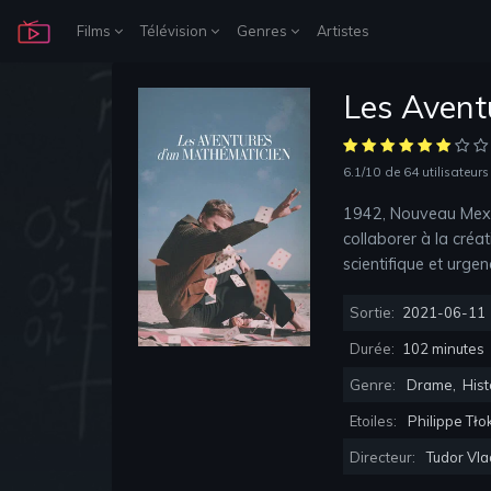
Films
Télévision
Genres
Artistes
Les Avent
6.1/10
de 64 utilisateurs
1942, Nouveau Mexiq
collaborer à la créa
scientifique et urgen
Sortie:
2021-06-11
Durée:
102 minutes
Genre:
Drame
,
Hist
Etoiles:
Philippe Tło
Directeur:
Tudor Vla