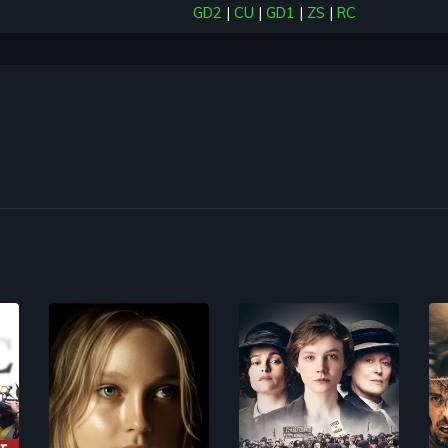
GD2
|
CU
|
GD1
|
ZS
|
RC