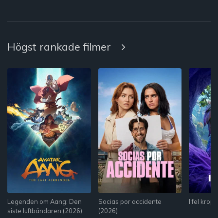
Högst rankade filmer
Legenden om Aang: Den
Socias por accidente
I fel krop
siste luftbändaren (2026)
(2026)