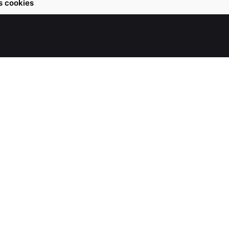
s cookies
Centre de marketing – Paris
CURZENN SAS
25 allée Rose Dieng Kuntz
75019 Paris
Téléphone
01 47 95 39 56
i