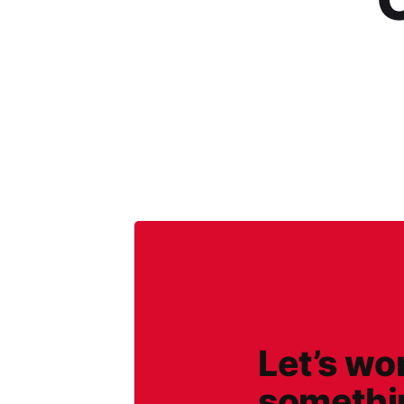
Let’s wo
somethin