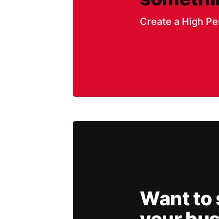
Create a High Pe
Want to 
your bus