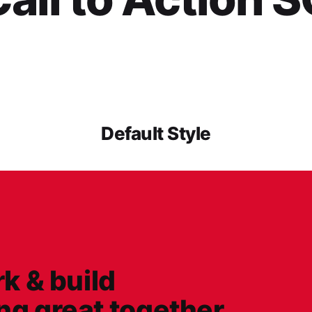
Default Style
rk & build
g great together.