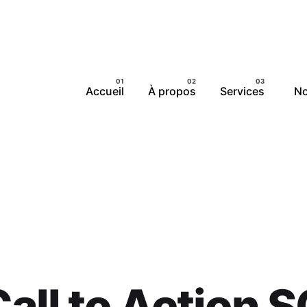
Accueil
À propos
Services
No
all to Action 