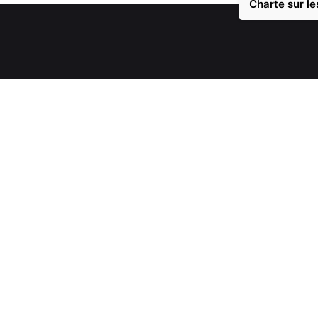
Charte sur le
1 - Une équipe de 19 développeurs
2 - Leader de l'innovation depuis 12 ans
3 - Une disponibilité à 100%
4 - Un plan de paiement flexible (sans frais)
5 - Nous réaliserons votre projet dans le déla