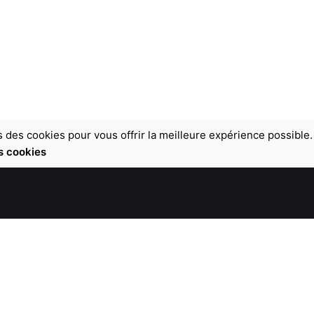
s des cookies pour vous offrir la meilleure expérience possible.
s cookies
Centre de marketing – Paris
CURZENN SAS
25 allée Rose Dieng Kuntz