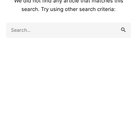
We did not find any article that matches this
search. Try using other search criteria:
Search
for