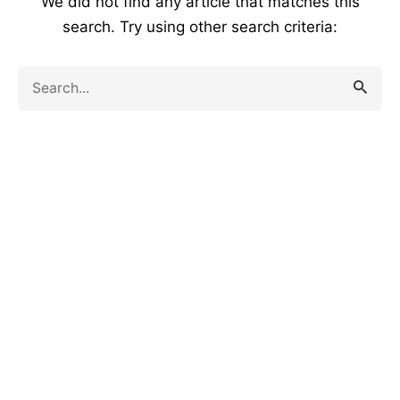
We did not find any article that matches this
search. Try using other search criteria:
Search
for