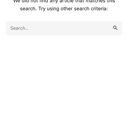
We did not find any article that matches this
search. Try using other search criteria:
Search
for