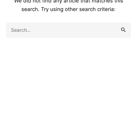
We did not find any article that matches this
search. Try using other search criteria:
Search
for