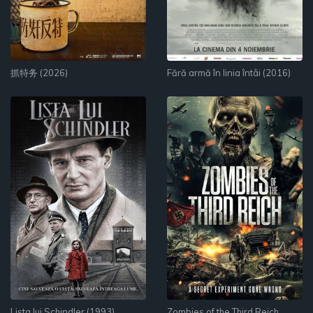
抓特务 (2026)
Fără armă în linia întâi (2016)
Lista lui Schindler (1993)
Zombies of the Third Reich